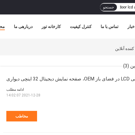
جستجو
خبار
تماس با ما
کنترل کیفیت
کارخانه تور
دربارهی ما
مح
(3)
چی دیواری
ادامه مطلب
2021-12-28 14:02:07
مخاطب