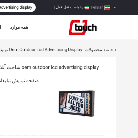
درخواست نقل قول
|
Persian
همه موارد
ا
خانه
محصولات
Oem Outdoor Lcd Advertising Display تولید کننده آنلاین
oem outdoor lcd advertising display ساخت آنلاین
صفحه نمایش تبلیغاتی LCD در فضای باز OEM، صفحه نمایش دیجیتال 32 این