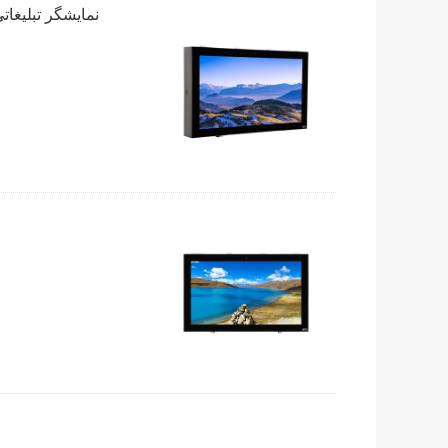
نمایشگر تبلیغاتی LCD 43 اینچی، پاسخ 6 میلی‌ثانیه ساینیج دیجیتال OEM