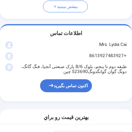
بیشتر ببینید
اطلاعات تماس
Mrs. Lydia Cai
+8613927483927
طبقه دوم تا پنجم، بلوک 6/B پارک صنعتی آنجیا، فنگ گانگ،
دونگ گوان گوانگدونگ523690 چین
اکنون تماس بگیرید
بهترين قيمت رو براي