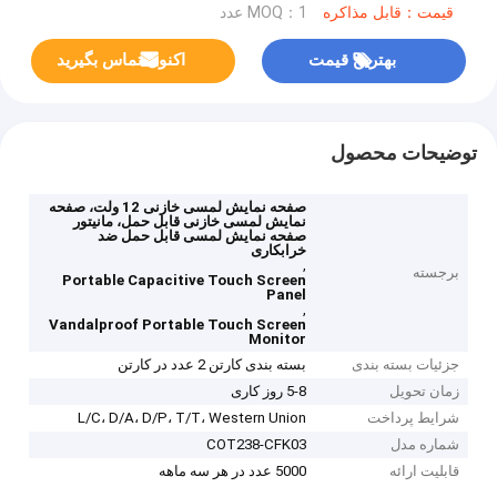
قیمت：قابل مذاکره
MOQ：1 عدد
بهترین قیمت
اکنون تماس بگیرید
توضیحات محصول
صفحه نمایش لمسی خازنی 12 ولت، صفحه
نمایش لمسی خازنی قابل حمل، مانیتور
صفحه نمایش لمسی قابل حمل ضد
خرابکاری
,
برجسته
Portable Capacitive Touch Screen
Panel
,
Vandalproof Portable Touch Screen
Monitor
جزئیات بسته بندی
بسته بندی کارتن 2 عدد در کارتن
زمان تحویل
5-8 روز کاری
شرایط پرداخت
L/C، D/A، D/P، T/T، Western Union
شماره مدل
COT238-CFK03
قابلیت ارائه
5000 عدد در هر سه ماهه