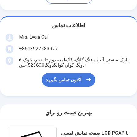
اطلاعات تماس
Mrs. Lydia Cai
+8613927483927
طبقه دوم تا پنجم، بلوک 6/B پارک صنعتی آنجیا، فنگ گانگ،
دونگ گوان گوانگدونگ523690 چین
اکنون تماس بگیرید
بهترين قيمت رو براي
صفحه نمایش لمسی LCD PCAP با