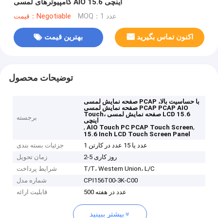
کامپیوترهای لمسی AIO 15.6 اینچی
MOQ：1 عدد
قیمت：Negotiable
اکنون تماس بگیرید
بهترین قیمت
توضیحات محصول
صفحه نمایش لمسی PCAP با حساسیت بالا،
صفحه نمایش لمسی PCAP PCAP AIO
Touch، صفحه نمایش لمسی LCD 15.6
برجسته
اینچی
,
,
AIO Touch PC PCAP Touch Screen
15.6 Inch LCD Touch Screen Panel
1 عدد یا 15 عدد در کارتن
جزئیات بسته بندی
2-5 روز کاری
زمان تحویل
T/T، Western Union، L/C
شرایط پرداخت
CPI156T00-3K-C00
شماره مدل
500 عدد در هفته
قابلیت ارائه
بیشتر ببینید